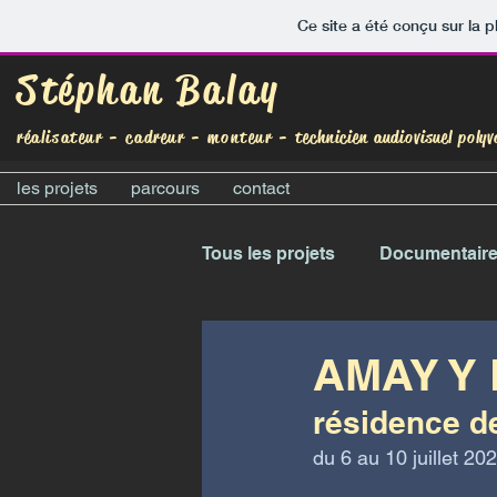
Ce site a été conçu sur la p
Stéphan Balay
réalisateur - cadreur - monteur -
technicien audiovisuel polyv
les projets
parcours
contact
Tous les projets
Documentair
AMAY Y 
résidence de
du 6 au 10 juillet 20