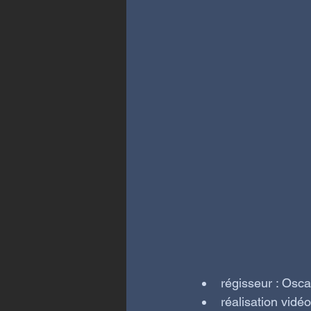
régisseur : Osc
réalisation vidé