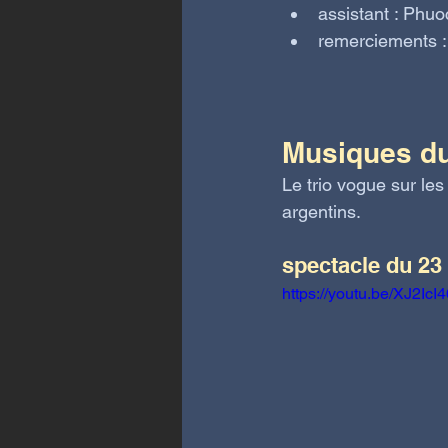
assistant : Phuo
remerciements :
Musiques du
Le trio vogue sur les
argentins. 
spectacle du 23
https://youtu.be/XJ2IcI