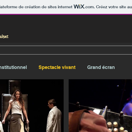
lateforme de création de sites internet
.com
. Créez votre site au
alent
nstitutionnel
Spectacle vivant
Grand écran