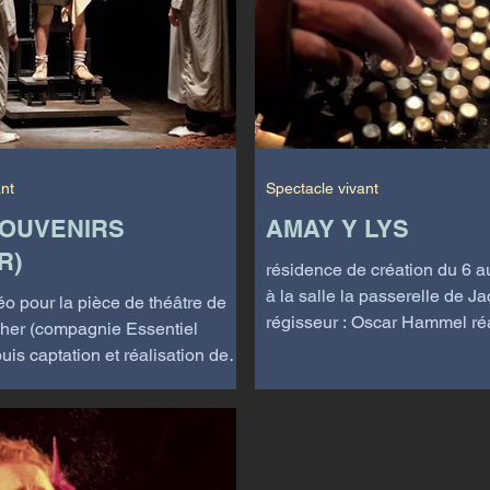
ant
Spectacle vivant
SOUVENIRS
AMAY Y LYS
R)
résidence de création du 6 au
à la salle la passerelle de J
éo pour la pièce de théâtre de
régisseur : Oscar Hammel réa
er (compagnie Essentiel
Lumière...
is captation et réalisation de
nces...