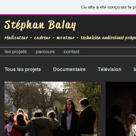
Ce site a été conçu sur la p
Stéphan Balay
réalisateur - cadreur - monteur -
technicien audiovisuel polyv
les projets
parcours
contact
Tous les projets
Documentaire
Télévision
I