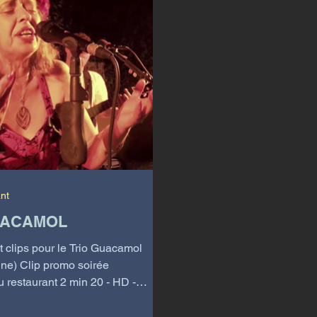
ant
UACAMOL
t clips pour le Trio Guacamol
ine) Clip promo soirée
 restaurant 2 min 20 - HD -
oduction...