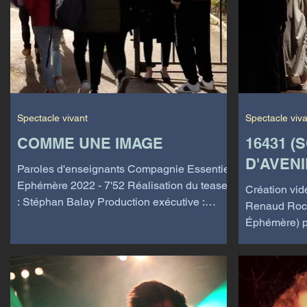
Spectacle vivant
Spectacle viv
COMME UNE IMAGE
16431 (
D'AVENI
Paroles d'enseignants Compagnie Essentiel
Ephémère 2022 - 7'52 Réalisation du teaser
Création vid
: Stéphan Balay Production exécutive :
Renaud Roch
Association...
Éphémère) pu
bandes anno