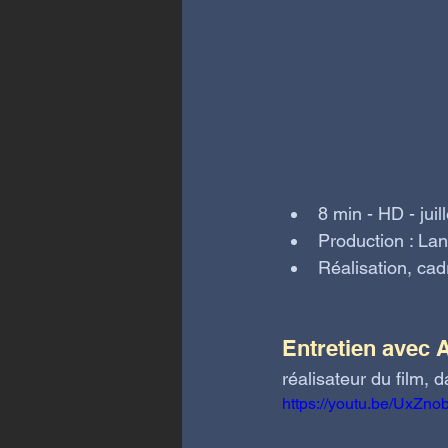
8 min - HD - juil
Production : La
Réalisation, ca
Entretien avec 
réalisateur du film,
https://youtu.be/UxZn