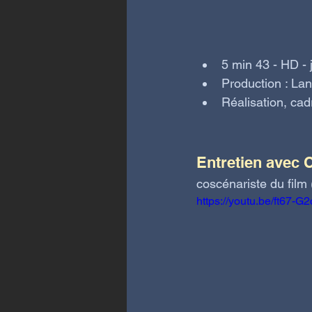
5 min 43 - HD - j
Production : La
Réalisation, ca
Entretien avec 
coscénariste du film
https://youtu.be/ft67-