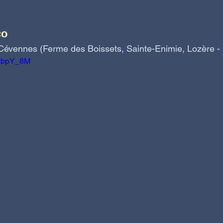
co
Cévennes (Ferme des Boissets, Sainte-Enimie, Lozère - 
qAbpY_8M