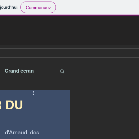
jourd'hui.
Commencez
Grand écran
R DU
 d'Arnaud des 