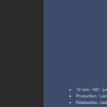
12 min - HD - jui
Production : La
Réalisation, ca