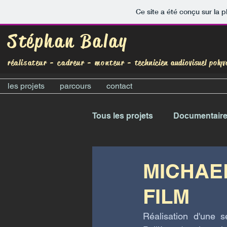
Ce site a été conçu sur la p
Stéphan Balay
réalisateur - cadreur - monteur -
technicien audiovisuel polyv
les projets
parcours
contact
Tous les projets
Documentair
MICHAE
FILM
Réalisation d'une