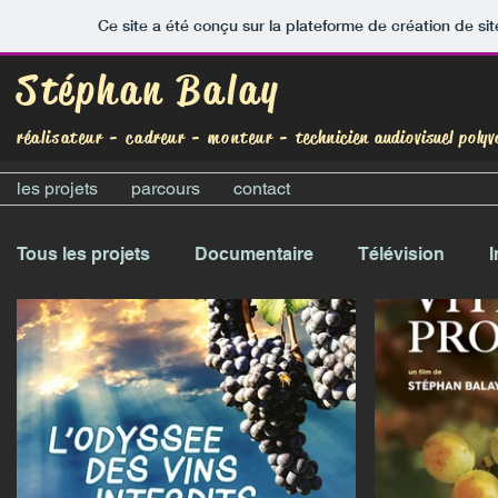
Ce site a été conçu sur la plateforme de création de sit
Stéphan Balay
réalisateur - cadreur - monteur -
technicien audiovisuel polyv
les projets
parcours
contact
Tous les projets
Documentaire
Télévision
I